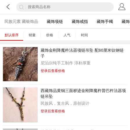
民族元素 藏银饰品
藏饰项链
藏饰戒指
藏饰手镯
藏饰
默认排序
销量
价格
人气
时间
藏饰金刚降魔杵法器项链吊坠 配60厘米钛钢链
子
尼泊尔纯手工制作 淳朴厚重
登录后查看价格
西藏饰品黄铜三面秽迹金刚降魔杵普巴杵法器项
链吊坠
民族风，复古风，原创设计
登录后查看价格