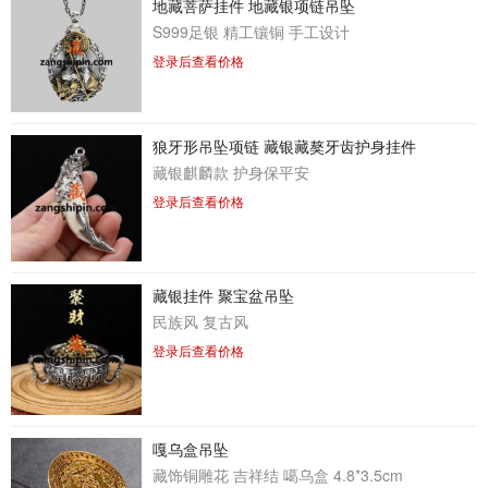
地藏菩萨挂件 地藏银项链吊坠
S999足银 精工镶铜 手工设计
登录后查看价格
狼牙形吊坠项链 藏银藏獒牙齿护身挂件
藏银麒麟款 护身保平安
登录后查看价格
藏银挂件 聚宝盆吊坠
民族风 复古风
登录后查看价格
嘎乌盒吊坠
藏饰铜雕花 吉祥结 噶乌盒 4.8*3.5cm