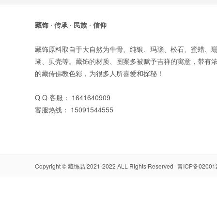
藏饰 · 传承 · 民族 · 信仰
藏饰原料取自于大自然为牛骨、纯银、玛瑙、松石、蜜蜡、
瑚、贝壳等。藏饰的材质、图案多被赋予吉祥的寓意，带有
的藏传佛教色彩，为很多人所喜爱和探秘！
Q Q 客服： 1641640909
客服热线： 15091544555
Copyright ©
藏饰品
2021-2022 ALL Rights Reserved
青ICP备02001