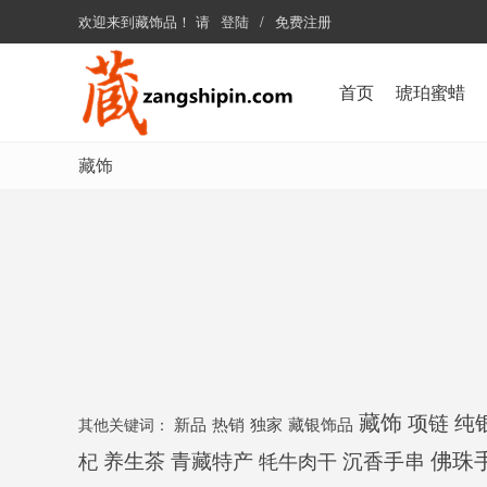
欢迎来到
藏饰品
！
请
登陆
/
免费注册
首页
琥珀蜜蜡
藏饰
藏饰
项链
纯
新品
热销
独家
藏银饰品
其他关键词：
青藏特产
沉香手串
佛珠
杞
养生茶
牦牛肉干