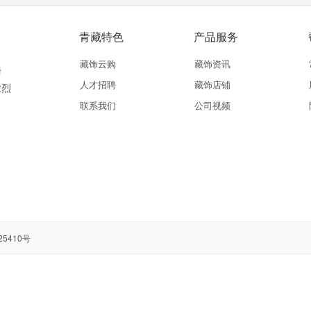
青藏特色
产品服务
藏饰云购
藏饰资讯
珊
人才招聘
藏饰店铺
浓烈
联系我们
公司视频
25410号