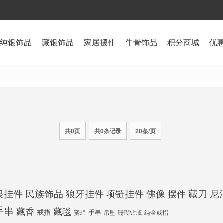
纯银饰品
藏银饰品
家居摆件
牛骨饰品
积分商城
优
共0页
共0条记录
20条/页
银挂件
民族饰品
狼牙挂件
项链挂件
佛像
尼
藏刀
摆件
手串
藏香
藏毯
戒指
手串
蜜蜡
吊坠
珊瑚钻戒
纯金戒指