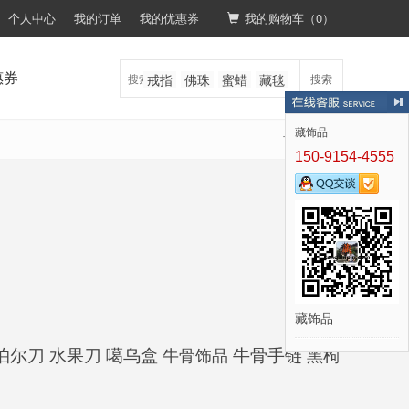
个人中心
我的订单
我的优惠券
我的购物车（
0
）
惠券
戒指
佛珠
蜜蜡
藏毯
搜索
藏饰品
首页
藏饰
>
150-9154-4555
藏饰品
泊尔刀
噶乌盒
牛骨手链
水果刀
牛骨饰品
黑枸