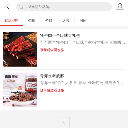
默认排序
销量
价格
人气
时间
牦牛肉干全口味大礼包
可可西里牦牛肉干全口味全家福大礼包 青海西藏特产零食小吃礼包风干牛肉干手撕牛肉干
登录后查看价格
青海玉树蕨麻
青海玉树特产 人参果 蕨麻 煮粥炖汤 滋补养生 400g
登录后查看价格
1